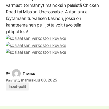
varmasti törmännyt mainoksiin peleistä Chicken
Road tai Mission Uncrossable. Autan sinua
löytämään turvallisen kasinon, jossa on
kanateemainen peli, jotta voit tavoitella
jättipotteja!
By
Thomas
marraskuu 08, 2025
Päivitetty
Inout-pelit