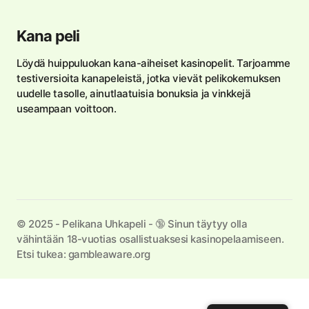
Kana peli
Löydä huippuluokan kana-aiheiset kasinopelit. Tarjoamme
testiversioita kanapeleistä, jotka vievät pelikokemuksen
uudelle tasolle, ainutlaatuisia bonuksia ja vinkkejä
useampaan voittoon.
©️ 2025 - Pelikana Uhkapeli - 🔞 Sinun täytyy olla
vähintään 18-vuotias osallistuaksesi kasinopelaamiseen.
Etsi tukea: gambleaware.org