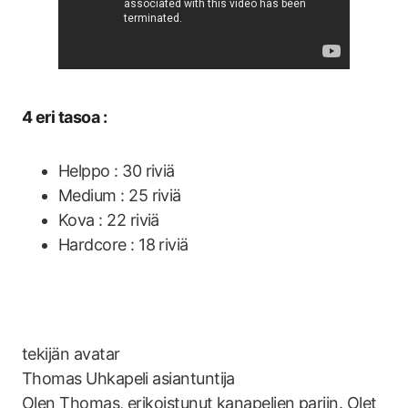
4 eri tasoa :
Helppo : 30 riviä
Medium : 25 riviä
Kova : 22 riviä
Hardcore : 18 riviä
Thomas
Uhkapeli asiantuntija
Olen Thomas, erikoistunut kanapelien pariin. Olet