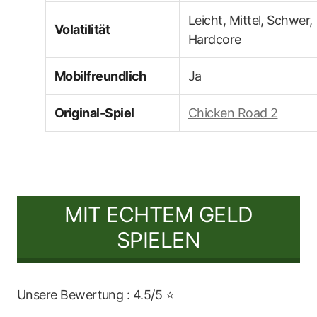
Leicht, Mittel, Schwer,
Volatilität
Hardcore
Mobilfreundlich
Ja
Original-Spiel
Chicken Road 2
MIT ECHTEM GELD
SPIELEN
Unsere Bewertung : 4.5/5 ⭐