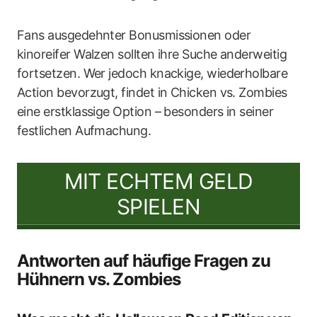
Fans ausgedehnter Bonusmissionen oder
kinoreifer Walzen sollten ihre Suche anderweitig
fortsetzen. Wer jedoch knackige, wiederholbare
Action bevorzugt, findet in Chicken vs. Zombies
eine erstklassige Option – besonders in seiner
festlichen Aufmachung.
MIT ECHTEM GELD
SPIELEN
Antworten auf häufige Fragen zu
Hühnern vs. Zombies