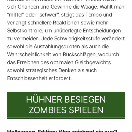
sich Chancen und Gewinne die Waage. Wählt man
"mittel" oder "schwer", steigt das Tempo und
verlangt schnellere Reaktionen sowie mehr
Selbstkontrolle, um unüberlegte Entscheidungen
zu vermeiden. Jede Schwierigkeitsstufe verändert
sowohl die Auszahlungsquoten als auch die
Wahrscheinlichkeit von Rückschlägen, wodurch
das Erreichen des optimalen Gleichgewichts
sowohl strategisches Denken als auch
Entschlossenheit erfordert.
HÜHNER BESIEGEN
ZOMBIES SPIELEN