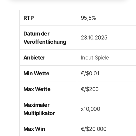
RTP
95,5%
Datum der
23.10.2025
Veröffentlichung
Anbieter
Inout Spiele
Min Wette
€/$0.01
Max Wette
€/$200
Maximaler
x10,000
Multiplikator
Max Win
€/$20 000