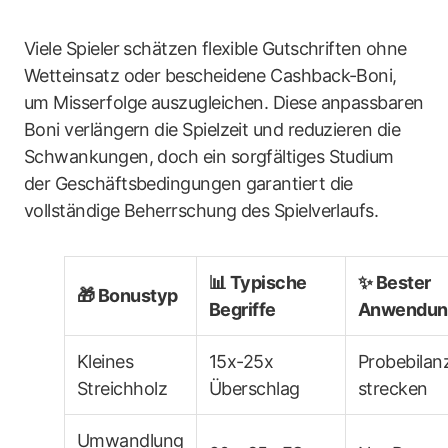
Viele Spieler schätzen flexible Gutschriften ohne
Wetteinsatz oder bescheidene Cashback-Boni,
um Misserfolge auszugleichen. Diese anpassbaren
Boni verlängern die Spielzeit und reduzieren die
Schwankungen, doch ein sorgfältiges Studium
der Geschäftsbedingungen garantiert die
vollständige Beherrschung des Spielverlaufs.
📊 Typische
✨ Bester
🎁 Bonustyp
Begriffe
Anwendung
Kleines
15x-25x
Probebilan
Streichholz
Überschlag
strecken
Umwandlung