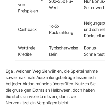
20x-35x FS-
Nur Bonus
von
Wert
Seitenwert
Freispielen
Neigungspu
1x-5x
Cashback
und schnel
Rückzahlung
Rückstellu
Wettfreie
Typischerweise
Bonus-
Kredite
klein
Schnelltest
Egal, welchen Weg Sie wählen, die Spielteilnahme
sowie maximale Auszahlungsbeträge lassen sich
bei jeder Aktion mühelos überprüfen. Nutzen Sie
die gruseligen Extras an Halloween, doch halten
Sie stets sinnvolle Limits ein, damit der
Nervenkitzel ein Vergnügen bleibt.